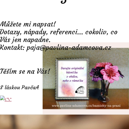
Můžete mi napsat!
Dotazy, nápady, referenci... cokoliv, co
Vás jen napadne.
Kontakt: paja@pavlina-adamcova.cz
Těším se na Vás!
S láskou PavčaA