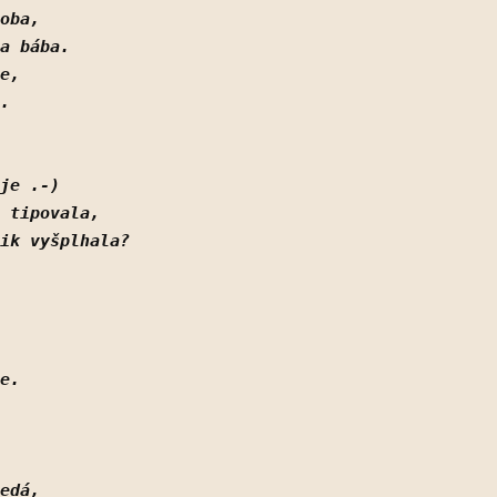
oba,
a bába.
e,
.
je .-)  
 tipovala,
ik vyšplhala?
e.
edá,