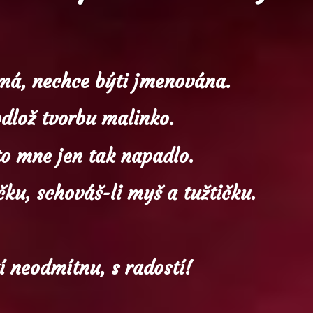
má, nechce býti jmenována.
odlož tvorbu malinko.
 to mne jen tak napadlo.
čku, schováš-li myš a tužtičku.
.
í neodmítnu, s radostí!