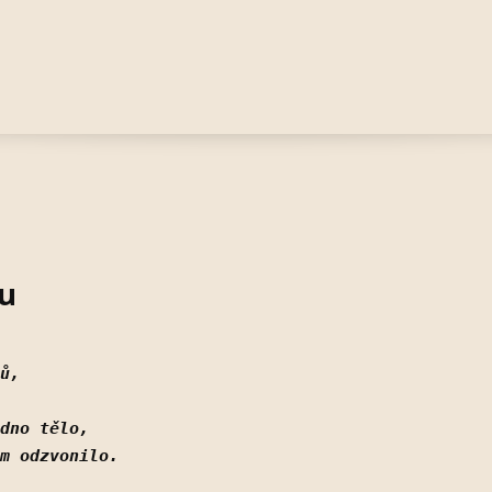
ku
ů,
dno tělo,
m odzvonilo.