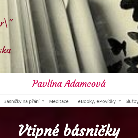
r\"
ska
Pavlína Adamcová
Básničky na přání
Meditace
eBooky, ePovídky
Služb
Vtipné básničky