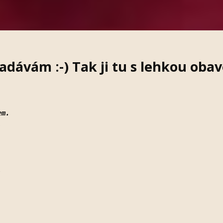
nadávám :-)
Tak ji tu s lehkou oba
em.
,
.