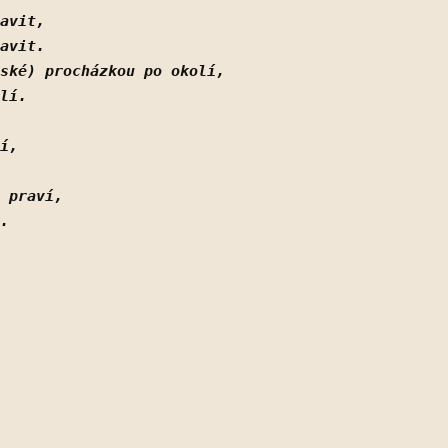
avit,
avit.
ňské) procházkou po okolí, 
lí. 
í,
 praví,
.