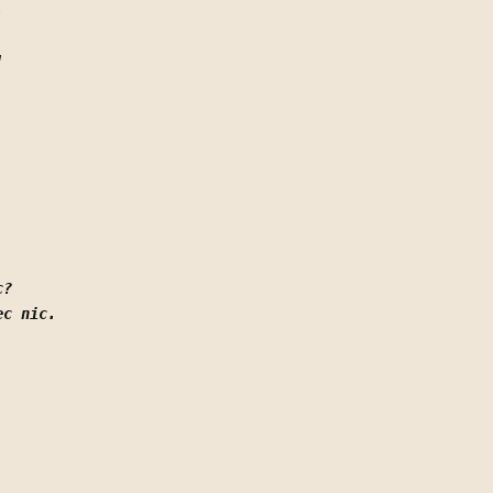
.
!
,
c? 
ec nic.