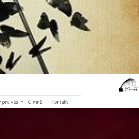
y pro vás
O mně
Kontakt