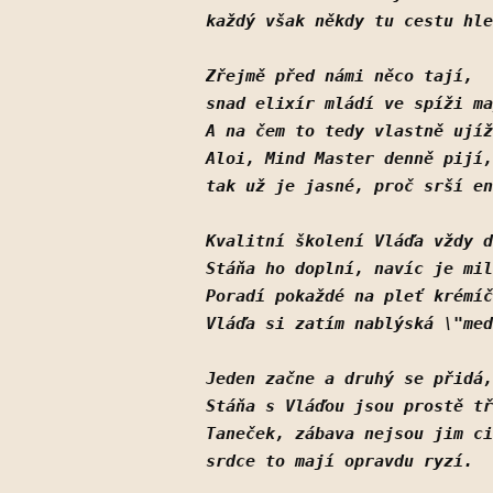
každý však někdy tu cestu hle
Zřejmě před námi něco tají,
snad elixír mládí ve spíži ma
A na čem to tedy vlastně ujíž
Aloi, Mind Master denně pijí,
tak už je jasné, proč srší en
Kvalitní školení Vláďa vždy d
Stáňa ho doplní, navíc je mil
Poradí pokaždé na pleť krémíč
Vláďa si zatím nablýská \"med
Jeden začne a druhý se přidá,
Stáňa s Vláďou jsou prostě tř
Taneček, zábava nejsou jim ci
srdce to mají opravdu ryzí.