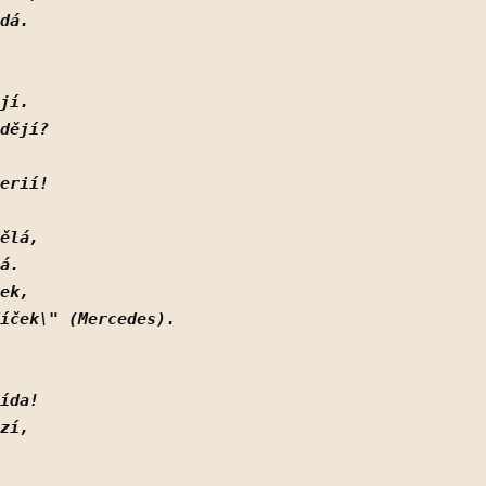
dá.
jí.
dějí? 
erií!
ělá,
á.
ek,
íček\" (Mercedes). 
ída!
zí,