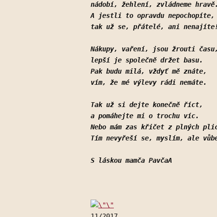
nádobí, žehlení, zvládneme hravě
A jestli to opravdu nepochopíte,
tak už se, přátelé, ani nenajíte
Nákupy, vaření, jsou žrouti času
lepší je společně držet basu.
Pak budu milá, vždyť mě znáte,
vím, že mé výlevy rádi nemáte.
Tak už si dejte konečně říct,
a pomáhejte mi o trochu víc.
Nebo mám zas křičet z plných pli
Tím nevyřeší se, myslím, ale vůb
S láskou mamča PavčaA
11/2017