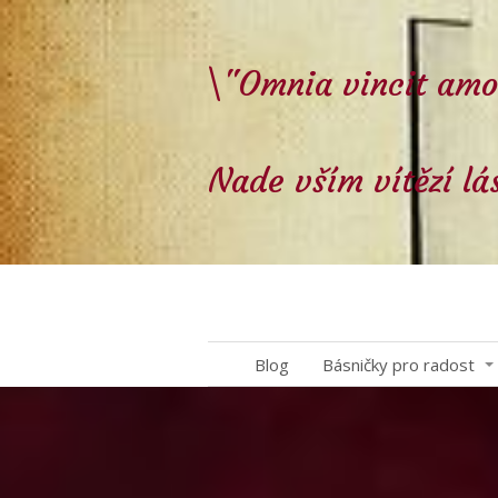
\"Omnia vincit amo
Nade vším vítězí lá
Blog
Básničky pro radost