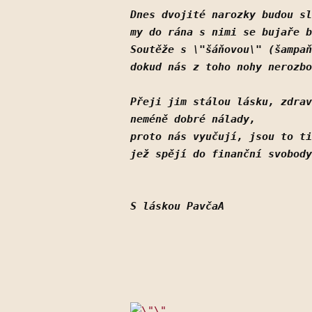
Dnes dvojité narozky budou sl
my do rána s nimi se bujaře b
Soutěže s \"šáňovou\" (šampa
dokud nás z toho nohy nerozbo
Přeji jim stálou lásku, zdrav
neméně dobré nálady,
proto nás vyučují, jsou to ti
jež spějí do finanční svobody
S láskou PavčaA