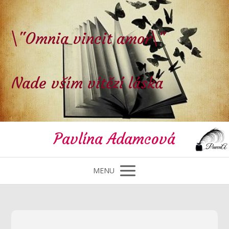
\"Omnia vincit amor\"
Nade vším vítězí láska
Pavlína Adamcová
MENU