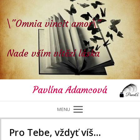
\"Omnia vincit amor\"
Nade vším vítězí láska
Pavlína Adamcová
MENU
Pro Tebe, vždyť víš…