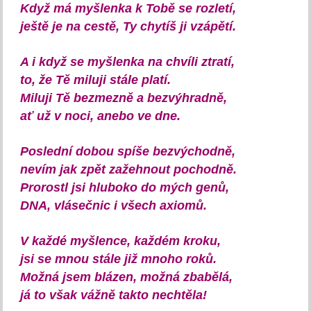
Když má myšlenka k Tobě se rozletí,
ještě je na cestě, Ty chytíš ji vzápětí.
A i když se myšlenka na chvíli ztratí,
to, že Tě miluji stále platí.
Miluji Tě bezmezně a bezvýhradně,
ať už v noci, anebo ve dne.
Poslední dobou spíše bezvýchodně,
nevím jak zpět zažehnout pochodně.
Prorostl jsi hluboko do mých genů,
DNA, vlásečnic i všech axiomů.
V každé myšlence, každém kroku,
jsi se mnou stále již mnoho roků.
Možná jsem blázen, možná zbabělá,
já to však vážně takto nechtěla!