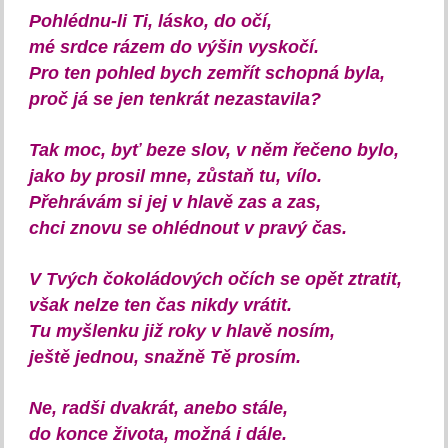
Pohlédnu-li Ti, lásko, do očí,
mé srdce rázem do výšin vyskočí.
Pro ten pohled bych zemřít schopná byla,
proč já se jen tenkrát nezastavila?
Tak moc, byť beze slov, v něm řečeno bylo,
jako by prosil mne, zůstaň tu, vílo.
Přehrávám si jej v hlavě zas a zas,
chci znovu se ohlédnout v pravý čas.
V Tvých čokoládových očích se opět ztratit,
však nelze ten čas nikdy vrátit.
Tu myšlenku již roky v hlavě nosím,
ještě jednou, snažně Tě prosím.
Ne, radši dvakrát, anebo stále,
do konce života, možná i dále.