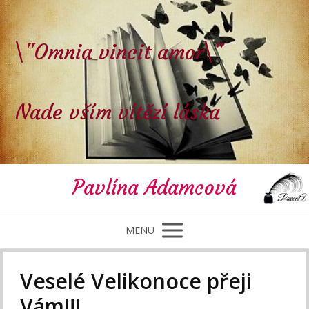
\"Omnia vincit amor\"
Nade vším vítězí láska
Pavlína Adamcová
MENU
Veselé Velikonoce přeji
Vám!!!