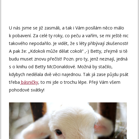
U nás jsme se již zasmáli, a tak i Vám posílám něco málo
k pobavení. Za celé ty roky, co peču a vařím, se mi ještě nic
takového nepodařilo. Je vidět, že s léty přibývají zkušenosti!
A pak že: „Kdokoli může dělat cokoli“ ,-) Betty, zřejmě si tě
budu muset znovu přečíst! Pozn. pro ty, jenž neznají, jedná
s o knihu od Betty McDonaldové. Možná by stačilo,
kdybych nedělala dvě věci najednou. Tak já zase půjdu psát
třeba
básničky
, to mi jde o trochu lépe. Přeji Vám všem
pohodové svátky!