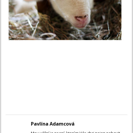
Facebook Comments
Pavlína Adamcová
Mou vášní je psaní, kterým Vás chci nejen pobavit,